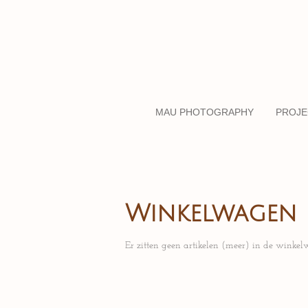
Ga
direct
naar
de
hoofdinhoud
MAU PHOTOGRAPHY
PROJE
Winkelwagen
Er zitten geen artikelen (meer) in de winkel