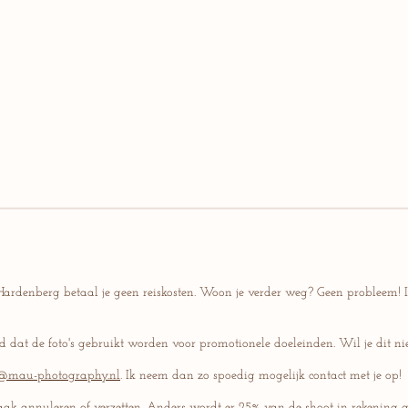
ardenberg betaal je geen reiskosten. Woon je verder weg? Geen probleem! I
d dat de foto's gebruikt worden voor promotionele doeleinden. Wil je dit ni
@mau-photography.nl
. Ik neem dan zo spoedig mogelijk contact met je op!
ak annuleren of verzetten. Anders wordt er 25% van de shoot in rekening g