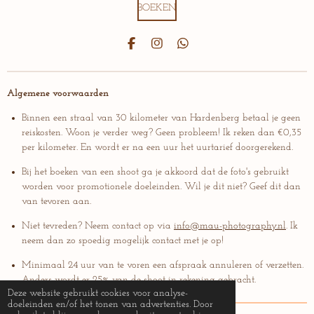
BOEKEN
F
I
W
a
n
h
c
s
a
e
t
t
b
a
s
Algemene voorwaarden
o
g
A
o
r
p
Binnen een straal van 30 kilometer van Hardenberg betaal je geen
k
a
p
reiskosten. Woon je verder weg? Geen probleem! Ik reken dan €0,35
m
per kilometer. En wordt er na een uur het uurtarief doorgerekend.
Bij het boeken van een shoot ga je akkoord dat de foto's gebruikt
worden voor promotionele doeleinden. Wil je dit niet? Geef dit dan
van tevoren aan.
Niet tevreden? Neem contact op via
info@mau-photography.nl
. Ik
neem dan zo spoedig mogelijk contact met je op!
Minimaal 24 uur van te voren een afspraak annuleren of verzetten.
Anders wordt er 25% van de shoot in rekening gebracht.
Deze website gebruikt cookies voor analyse-
doeleinden en/of het tonen van advertenties. Door